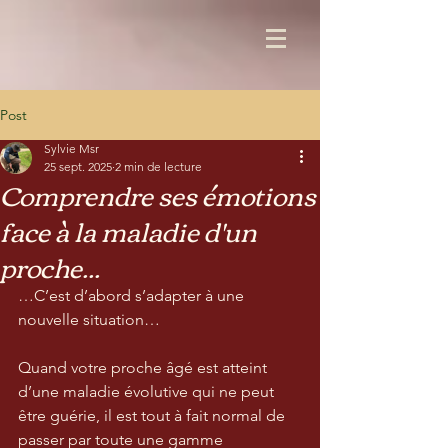
Post
Sylvie Msr
25 sept. 2025
2 min de lecture
Comprendre ses émotions
face à la maladie d'un
proche...
…C’est d’abord s’adapter à une 
nouvelle situation…
Quand votre proche âgé est atteint 
d’une maladie évolutive qui ne peut 
être guérie, il est tout à fait normal de 
passer par toute une gamme 