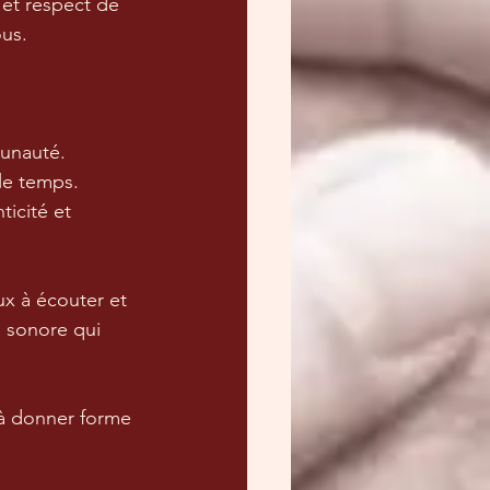
 et respect de 
ous.
munauté.
le temps.
icité et 
ux à écouter et 
e sonore qui 
à donner forme 