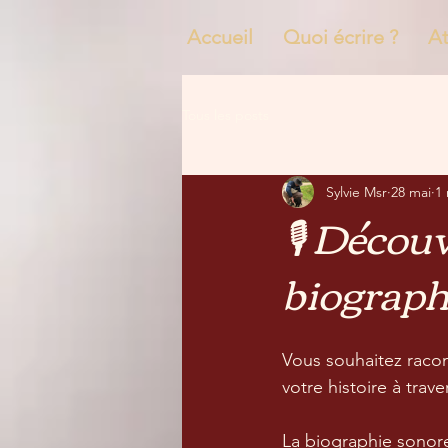
Accueil
Quoi écrire ?
A
Tous les posts
Sylvie Msr
28 mai
1 
🎙️ Décou
biograph
Vous souhaitez racon
votre histoire à trav
La biographie sonore 