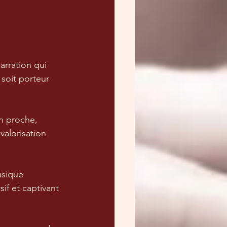
rration qui 
soit porteur 
n proche, 
valorisation 
usique 
f et captivant 