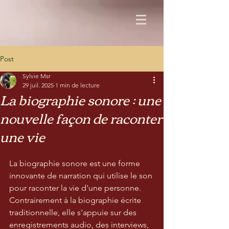
Post
Sylvie Msr
29 juil. 2025
1 min de lecture
La biographie sonore : une
nouvelle façon de raconter
une vie
La biographie sonore est une forme 
innovante de narration qui utilise le son 
pour raconter la vie d'une personne. 
Contrairement à la biographie écrite 
traditionnelle, elle s'appuie sur des 
enregistrements audio, des interviews, 