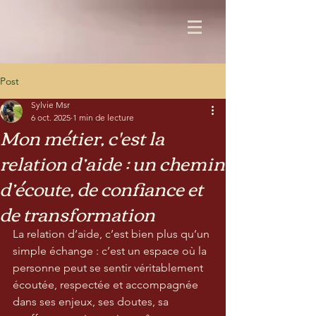
Post
Sylvie Msr
6 oct. 2025
1 min de lecture
Mon métier, c'est la
relation d’aide : un chemin
d’écoute, de confiance et
de transformation
La relation d’aide, c’est bien plus qu’un 
simple échange : c’est un espace où la 
personne peut se sentir véritablement 
écoutée, respectée et accompagnée 
dans ses enjeux, ses doutes, sa 