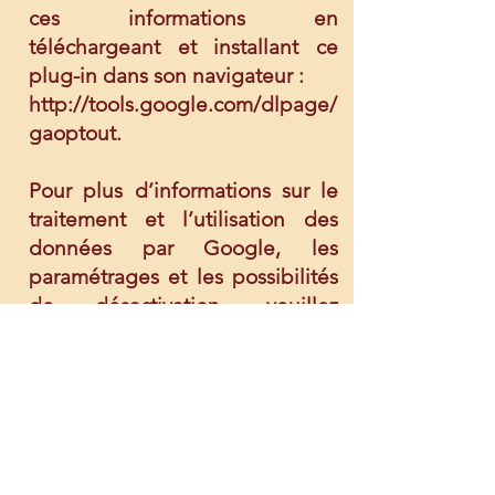
ces informations en
téléchargeant et installant ce
plug-in dans son navigateur :
http://tools.google.com/dlpage/
gaoptout.
Pour plus d’informations sur le
traitement et l’utilisation des
données par Google, les
paramétrages et les possibilités
de désactivation, veuillez
consulter la politique de
confidentialité de Google
(
https://policies.google.com/priv
acy)
ainsi que les paramètres de
Google Ads
(
https://adssettings.google.com/