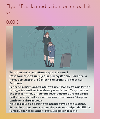
Flyer "Et si la méditation, on en parlait
?"
Prix
0,00 €
Flyer "Et si la mort, on en parlait ?"
Prix
0,00 €